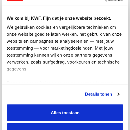
Welkom bij KWF. Fijn dat je onze website bezoekt.
We gebruiken cookies en vergelijkbare technieken om 
onze website goed te laten werken, het gebruik van onze 
website en campagnes te analyseren en — met jouw 
toestemming — voor marketingdoeleinden. Met jouw 
toestemming kunnen wij en onze partners gegevens 
verwerken, zoals surfgedrag, voorkeuren en technische 
gegevens.
Deze gegevens helpen ons om campagnes te meten, 
prestaties te verbeteren en relevante KWF-content te 
Details tonen
tonen. Je kunt je toestemming op elk moment wijzigen of 
intrekken via Cookie instellingen onderaan de pagina. De 
lijst met cookies is te vinden in het tabblad “details”.
Alles toestaan