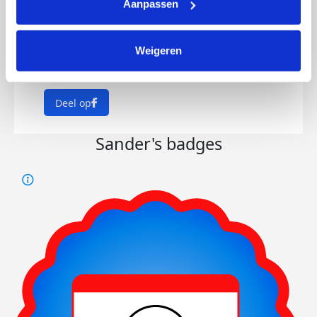
Aanpassen
Afgelopen vrijdag avond de eerste training
gehad. Samen een mooie ronde gelopen
Weigeren
van 13 km. We moeten ergens beginnen
hé!
Deel op
Sander's badges