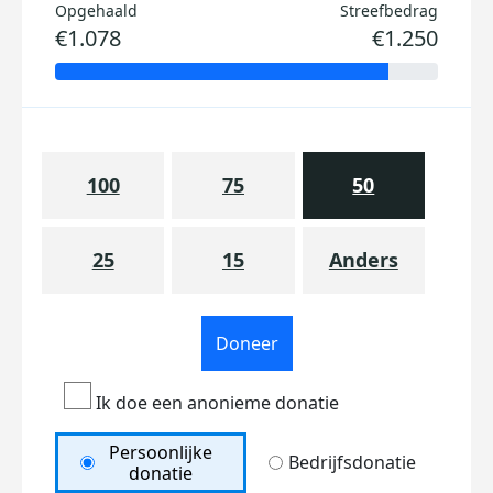
Opgehaald
Streefbedrag
€1.078
€1.250
100
75
50
25
15
Anders
Doneer
Ik doe een anonieme donatie
Persoonlijke
Bedrijfsdonatie
donatie