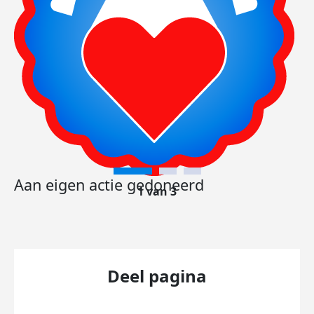
Aan eigen actie gedoneerd
1 van 3
Deel pagina