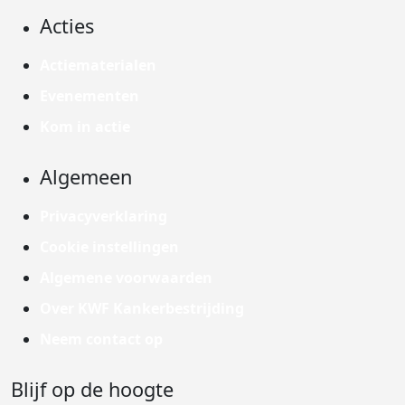
Acties
Actiematerialen
Evenementen
Kom in actie
Algemeen
Privacyverklaring
Cookie instellingen
Algemene voorwaarden
Over KWF Kankerbestrijding
Neem contact op
Blijf op de hoogte