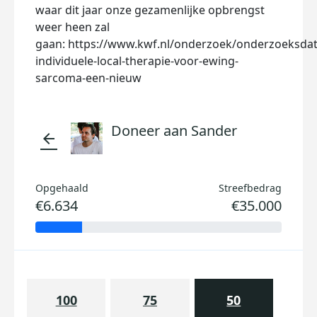
waar dit jaar onze gezamenlijke opbrengst
weer heen zal
gaan: https://www.kwf.nl/onderzoek/onderzoeksdat
individuele-local-therapie-voor-ewing-
sarcoma-een-nieuw
Doneer aan Sander
arrow_back
Opgehaald
Streefbedrag
€6.634
€35.000
100
75
50