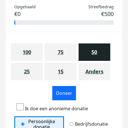
Opgehaald
Streefbedrag
€0
€500
100
75
50
25
15
Anders
Doneer
Ik doe een anonieme donatie
Persoonlijke
Bedrijfsdonatie
donatie