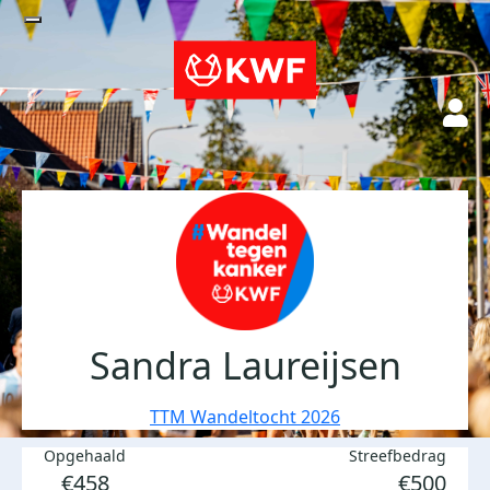
Sandra Laureijsen
TTM Wandeltocht 2026
Opgehaald
Streefbedrag
€458
€500