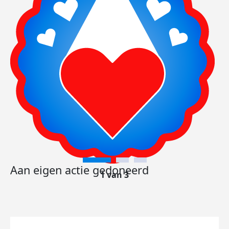
Aan eigen actie gedoneerd
1 van 3