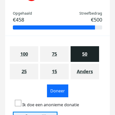
Opgehaald
Streefbedrag
€458
€500
100
75
50
25
15
Anders
Doneer
Ik doe een anonieme donatie