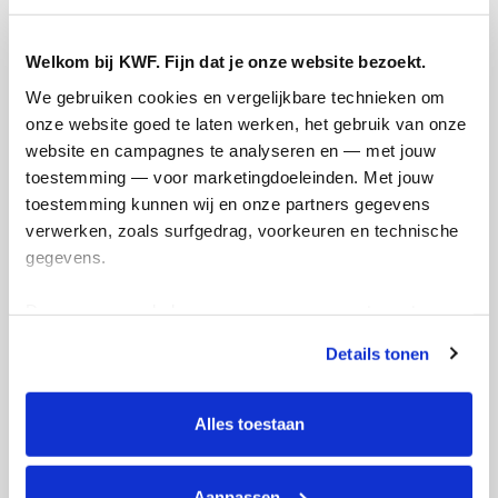
€
50.40
Tobias en Suus Klompmaker
Welkom bij KWF. Fijn dat je onze website bezoekt.
Lieverd! Heerlijk maf ding... zooo lief en stoer
We gebruiken cookies en vergelijkbare technieken om 
dat je dit doet! Op nog heel veel succes in
onze website goed te laten werken, het gebruik van onze 
onderzoeken zodat ik nog heeeeel lang van
website en campagnes te analyseren en — met jouw 
jullie kan genieten! ❤
toestemming — voor marketingdoeleinden. Met jouw 
toestemming kunnen wij en onze partners gegevens 
verwerken, zoals surfgedrag, voorkeuren en technische 
gegevens.
Deze gegevens helpen ons om campagnes te meten, 
prestaties te verbeteren en relevante KWF-content te 
Details tonen
tonen. Je kunt je toestemming op elk moment wijzigen of 
intrekken via Cookie instellingen onderaan de pagina. De 
€
50.40
lijst met cookies is te vinden in het tabblad “details”.
Alles toestaan
Anoniem
Aanpassen