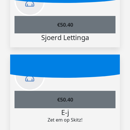
€
50.40
Sjoerd Lettinga
€
50.40
E-j
Zet em op Skitz!