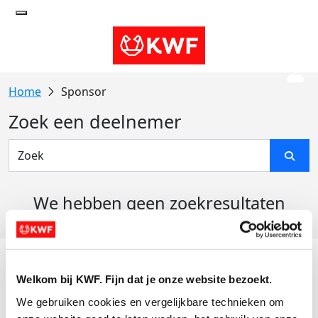
Sponsor
Zoek een deelnemer
We hebben geen zoekresultaten
gevonden
Acties
Welkom bij KWF. Fijn dat je onze website bezoekt.
Actiematerialen
We gebruiken cookies en vergelijkbare technieken om 
Evenementen