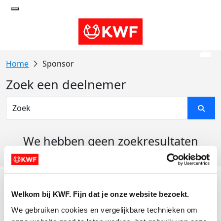
Sponsor
Zoek een deelnemer
We hebben geen zoekresultaten
gevonden
Acties
Welkom bij KWF. Fijn dat je onze website bezoekt.
Actiematerialen
We gebruiken cookies en vergelijkbare technieken om 
Evenementen