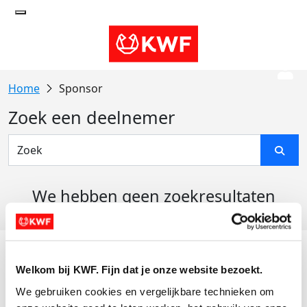
Sponsor
Zoek een deelnemer
We hebben geen zoekresultaten
gevonden
Acties
Welkom bij KWF. Fijn dat je onze website bezoekt.
Actiematerialen
We gebruiken cookies en vergelijkbare technieken om 
Evenementen