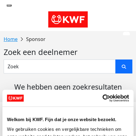
Sponsor
Zoek een deelnemer
We hebben geen zoekresultaten
gevonden
Acties
Welkom bij KWF. Fijn dat je onze website bezoekt.
Actiematerialen
We gebruiken cookies en vergelijkbare technieken om 
Evenementen