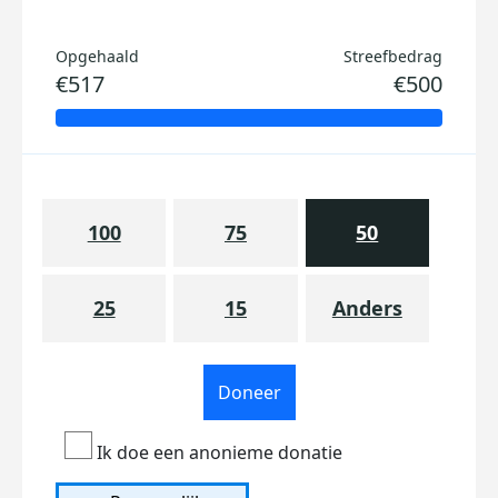
Opgehaald
Streefbedrag
€517
€500
100
75
50
25
15
Anders
Doneer
Ik doe een anonieme donatie