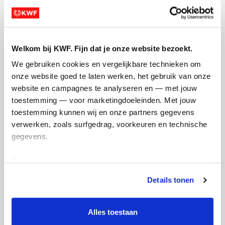
Doneer nu
Welkom bij KWF. Fijn dat je onze website bezoekt.
Opgehaald
Streefbedrag
We gebruiken cookies en vergelijkbare technieken om 
€517
€500
onze website goed te laten werken, het gebruik van onze 
website en campagnes te analyseren en — met jouw 
toestemming — voor marketingdoeleinden. Met jouw 
Doneer
toestemming kunnen wij en onze partners gegevens 
verwerken, zoals surfgedrag, voorkeuren en technische 
Sanne's badges
gegevens.
Deze gegevens helpen ons om campagnes te meten, 
prestaties te verbeteren en relevante KWF-content te 
Details tonen
tonen. Je kunt je toestemming op elk moment wijzigen of 
intrekken via Cookie instellingen onderaan de pagina. De 
lijst met cookies is te vinden in het tabblad “details”.
Alles toestaan