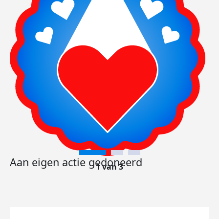
Aan eigen actie gedoneerd
1 van 3