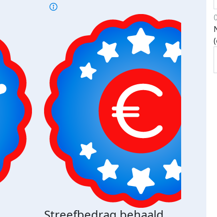
Streefbedrag behaald