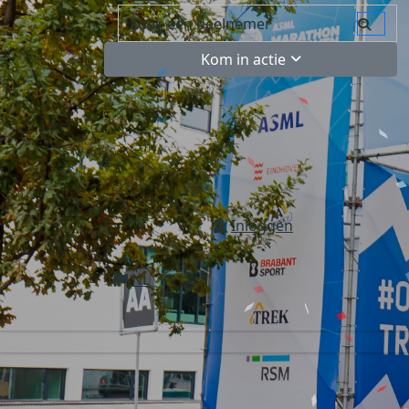
Kom in actie
Inloggen
NL