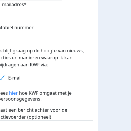
E-mailadres*
Mobiel nummer
Ik blijf graag op de hoogte van nieuws,
acties en manieren waarop ik kan
bijdragen aan KWF via:
E-mail
Lees
hier
hoe KWF omgaat met je
persoonsgegevens.
500 euro aan donaties ontvang
Laat een bericht achter voor de
actievoerder (optioneel)
E-mails verstuurd
 speciale KWF t-shirt!