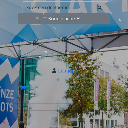
Kom in actie
Inloggen
NL