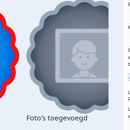
Bij 
Foto's toegevoegd
je je