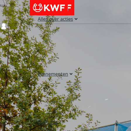
Alles over acties
Login
Evenementen
Over ons
Contact