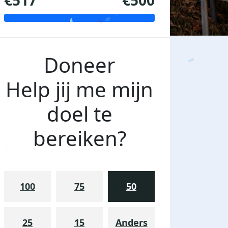
€517
€500
Doneer
Help jij me mijn
doel te
bereiken?
100
75
50
25
15
Anders