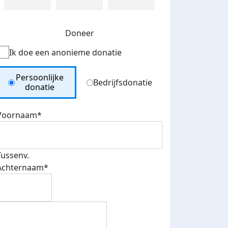
Doneer
Ik doe een anonieme donatie
Donation Type
Persoonlijke
Bedrijfsdonatie
donatie
Voornaam*
Tussenv.
Achternaam*