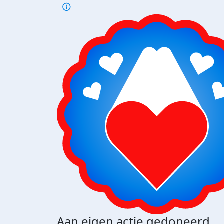
Aan eigen actie gedoneerd