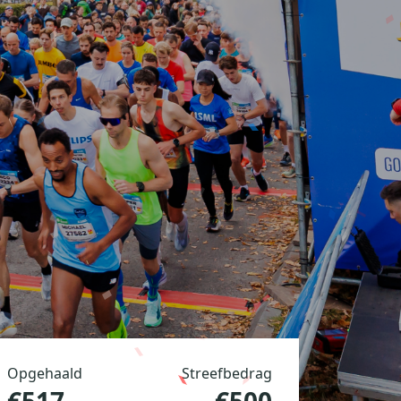
Opgehaald
Streefbedrag