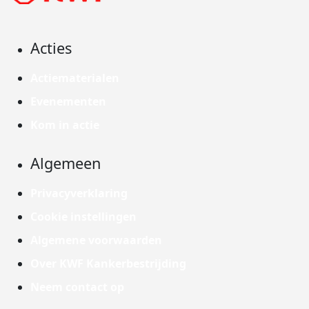
Acties
Actiematerialen
Evenementen
Kom in actie
Algemeen
Privacyverklaring
Cookie instellingen
Algemene voorwaarden
Over KWF Kankerbestrijding
Neem contact op