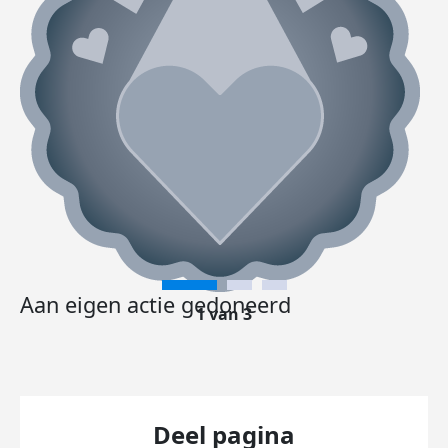
Aan eigen actie gedoneerd
1 van 3
Deel pagina