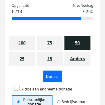
Opgehaald
Streefbedrag
€213
€250
100
75
50
25
15
Anders
Doneer
Ik doe een anonieme donatie
Persoonlijke
Bedrijfsdonatie
donatie