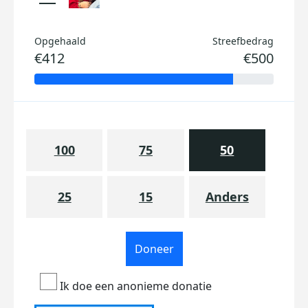
Opgehaald
Streefbedrag
€412
€500
100
75
50
25
15
Anders
Doneer
Ik doe een anonieme donatie