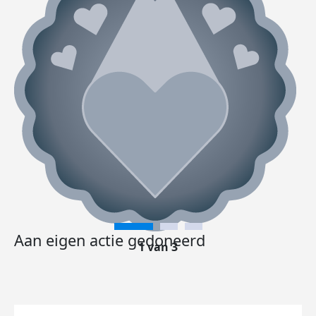
Aan eigen actie gedoneerd
1 van 3