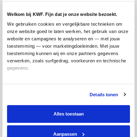
Welkom bij KWF. Fijn dat je onze website bezoekt.
We gebruiken cookies en vergelijkbare technieken om 
onze website goed te laten werken, het gebruik van onze 
website en campagnes te analyseren en — met jouw 
toestemming — voor marketingdoeleinden. Met jouw 
toestemming kunnen wij en onze partners gegevens 
Ik wil bijdragen aan de transactiekosten
verwerken, zoals surfgedrag, voorkeuren en technische 
en betaal €0.75 extra.
gegevens.
Doneer nu
Deze gegevens helpen ons om campagnes te meten, 
prestaties te verbeteren en relevante KWF-content te 
Details tonen
tonen. Je kunt je toestemming op elk moment wijzigen of 
intrekken via Cookie instellingen onderaan de pagina. De 
lijst met cookies is te vinden in het tabblad “details”.
Opgehaald
Streefbedrag
Alles toestaan
€35
€2.500
Aanpassen