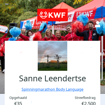
Sanne Leendertse
Spinningmarathon Body Language
Opgehaald
Streefbedrag
€35
€2.500