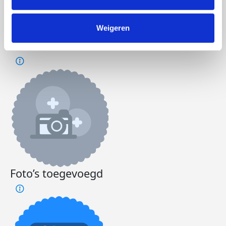
Doneer
Word lid van ons team
Weigeren
Sanne's badges
Foto’s toegevoegd