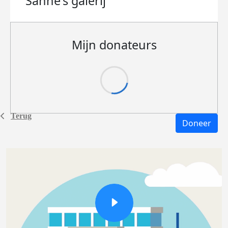
Sanne's
galerij
Mijn donateurs
Terug
Doneer