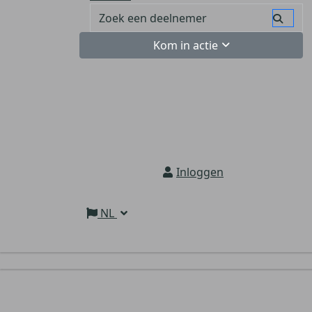
Kom in actie
Inloggen
NL