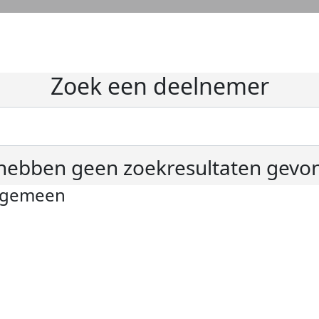
Zoek een deelnemer
hebben geen zoekresultaten gevo
lgemeen
ivacyverklaring
okie instellingen
gemene voorwaarden
er KWF Kankerbestrijding