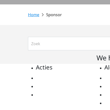
Sponsor
We 
Acties
A
Actiematerialen
Pr
Evenementen
Co
Kom in actie
Al
Ov