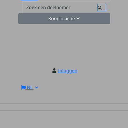
Kom in actie
Inloggen
NL