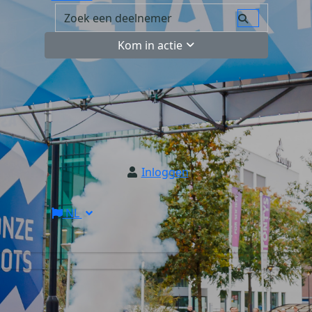
Kom in actie
Inloggen
NL