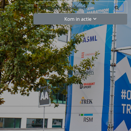
Kom in actie
Inloggen
NL