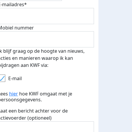
E-mailadres*
Mobiel nummer
Ik blijf graag op de hoogte van nieuws,
500 euro aan donaties ontvang
acties en manieren waarop ik kan
E-mails verstuurd
 speciale KWF t-shirt!
bijdragen aan KWF via:
E-mail
Lees
hier
hoe KWF omgaat met je
persoonsgegevens.
Laat een bericht achter voor de
actievoerder (optioneel)