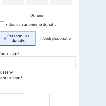
Doneer
Ik doe een anonieme donatie
Donation Type
Persoonlijke
Bedrijfsdonatie
donatie
Voornaam*
Tussenv.
Achternaam*