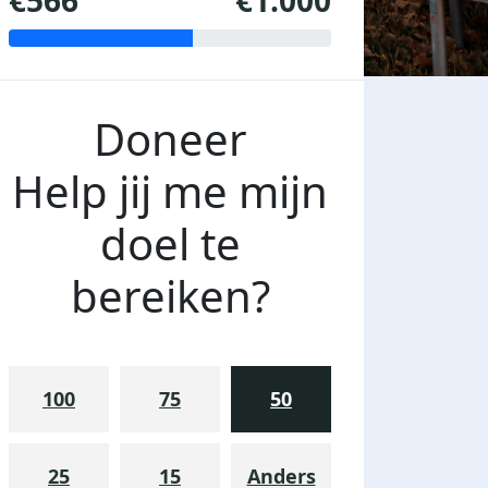
€566
€1.000
Doneer
Help jij me mijn
doel te
bereiken?
100
75
50
25
15
Anders