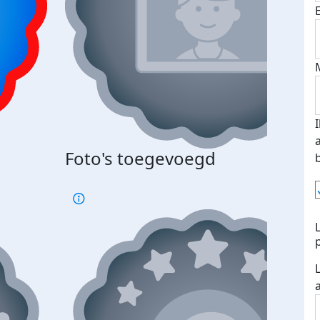
Bij 
Foto's toegevoegd
je je