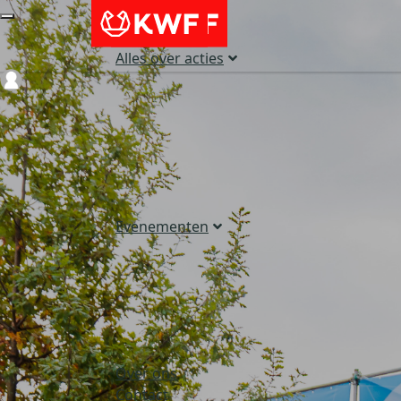
Alles over acties
Login
Evenementen
Over ons
Contact