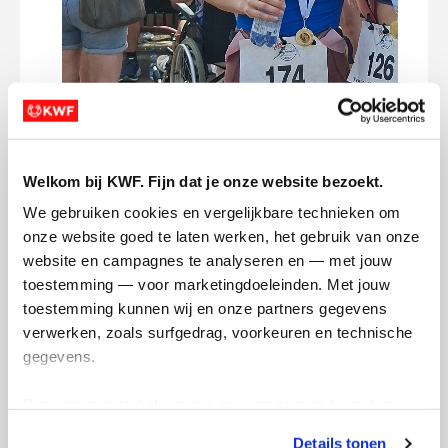
Vandaag de eerste 1/8e triatlon voor het
KWF samen met Leen! Veel sportieve
Dee
uitdagingen nog te gaan!
Welkom bij KWF. Fijn dat je onze website bezoekt.
We gebruiken cookies en vergelijkbare technieken om 
Deel op
1 van 2
onze website goed te laten werken, het gebruik van onze 
website en campagnes te analyseren en — met jouw 
Sanne's badges
toestemming — voor marketingdoeleinden. Met jouw 
toestemming kunnen wij en onze partners gegevens 
verwerken, zoals surfgedrag, voorkeuren en technische 
gegevens.
Deze gegevens helpen ons om campagnes te meten, 
prestaties te verbeteren en relevante KWF-content te 
Details tonen