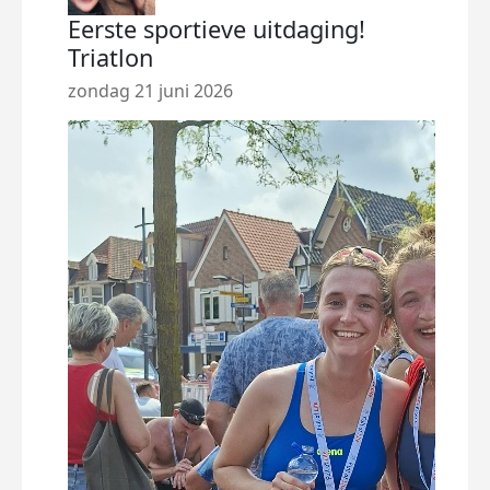
Eerste sportieve uitdaging!
Ook
Triatlon
get
zondag 21 juni 2026
woen