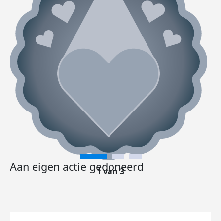
Aan eigen actie gedoneerd
1 van 3