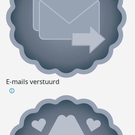
E-mails verstuurd