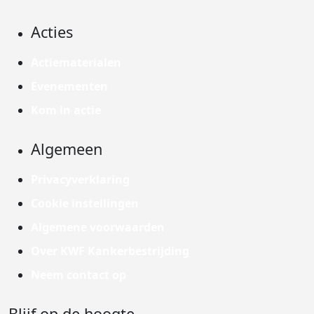
Acties
Actiematerialen
Evenementen
Kom in actie
Algemeen
Privacyverklaring
Cookie instellingen
Algemene voorwaarden
Over KWF Kankerbestrijding
Neem contact op
Blijf op de hoogte