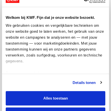
Welkom bij KWF. Fijn dat je onze website bezoekt.
100
We gebruiken cookies en vergelijkbare technieken om 
kms
onze website goed te laten werken, het gebruik van onze 
website en campagnes te analyseren en — met jouw 
Mijn afstandsdoel
42 kms
toestemming — voor marketingdoeleinden. Met jouw 
toestemming kunnen wij en onze partners gegevens 
Sanne's badges
verwerken, zoals surfgedrag, voorkeuren en technische 
gegevens.
Deze gegevens helpen ons om campagnes te meten, 
prestaties te verbeteren en relevante KWF-content te 
Details tonen
tonen. Je kunt je toestemming op elk moment wijzigen of 
intrekken via Cookie instellingen onderaan de pagina. De 
lijst met cookies is te vinden in het tabblad “details”.
Alles toestaan