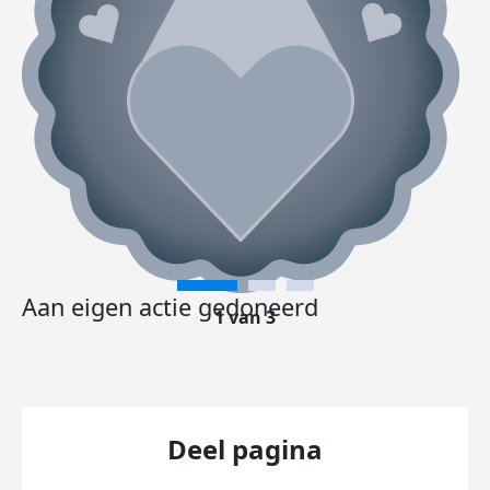
Aan eigen actie gedoneerd
1 van 3
Deel pagina