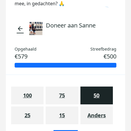
mee, in gedachten? 🙏
Doneer aan Sanne
arrow_back
Opgehaald
Streefbedrag
€579
€500
100
75
50
25
15
Anders