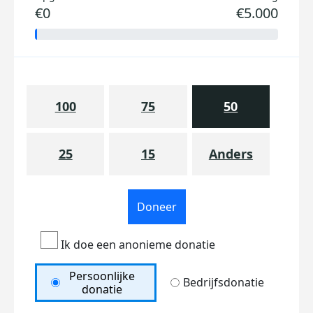
€0
€5.000
100
75
50
25
15
Anders
Doneer
Ik doe een anonieme donatie
Persoonlijke
Bedrijfsdonatie
donatie