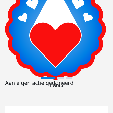
Aan eigen actie gedoneerd
1 van 3