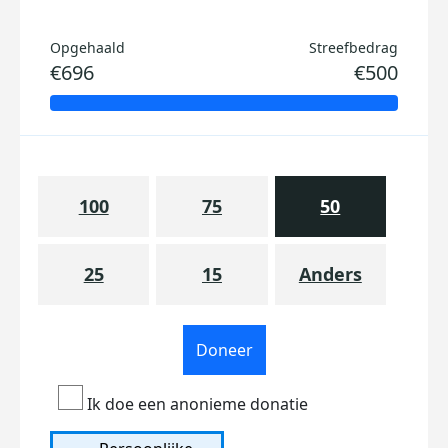
Opgehaald
Streefbedrag
€696
€500
100
75
50
25
15
Anders
Doneer
Ik doe een anonieme donatie