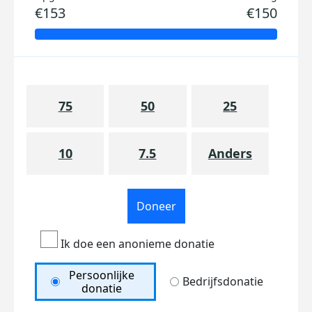
€153
€150
75
50
25
10
7.5
Anders
Doneer
Ik doe een anonieme donatie
Persoonlijke
Bedrijfsdonatie
donatie