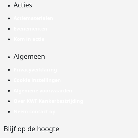
Acties
Actiematerialen
Evenementen
Kom in actie
Algemeen
Privacyverklaring
Cookie instellingen
Algemene voorwaarden
Over KWF Kankerbestrijding
Neem contact op
Blijf op de hoogte