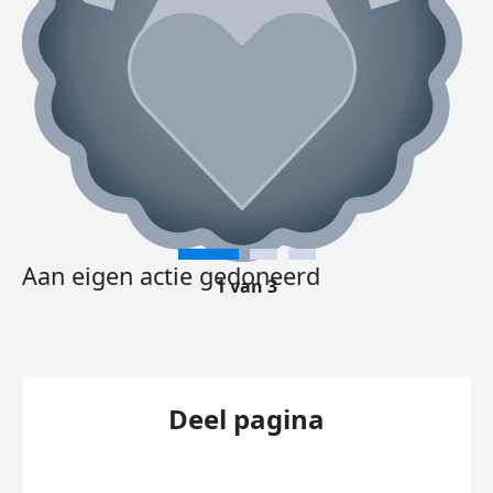
Aan eigen actie gedoneerd
1 van 3
Deel pagina