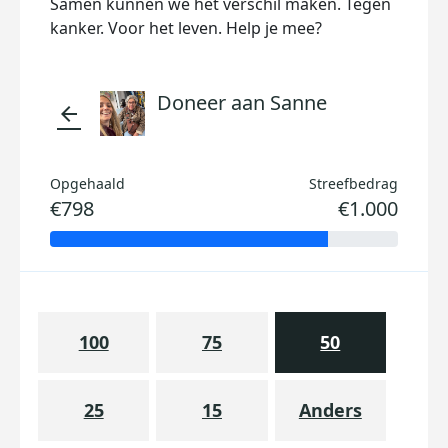
Samen kunnen we het verschil maken. Tegen
kanker. Voor het leven. Help je mee?
Doneer aan Sanne
arrow_back
Opgehaald
Streefbedrag
€798
€1.000
100
75
50
25
15
Anders