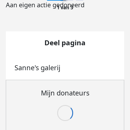
Aan eigen actie gedoneerd
1 van 3
Deel pagina
Sanne's
galerij
Mijn donateurs