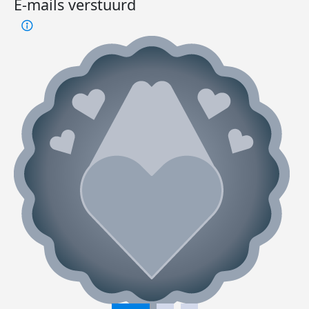
E-mails verstuurd