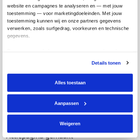
website en campagnes te analyseren en — met jouw 
toestemming — voor marketingdoeleinden. Met jouw 
toestemming kunnen wij en onze partners gegevens 
verwerken, zoals surfgedrag, voorkeuren en technische 
gegevens.
Deze gegevens helpen ons om campagnes te meten, 
prestaties te verbeteren en relevante KWF-content te 
Details tonen
tonen. Je kunt je toestemming op elk moment wijzigen of 
intrekken via Cookie instellingen onderaan de pagina. De 
lijst met cookies is te vinden in het tabblad “details”.
Alles toestaan
Aanpassen
Weigeren
Actiepagina gemaakt