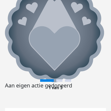
Aan eigen actie gedoneerd
1 van 3