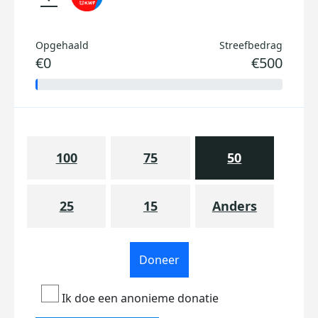
Opgehaald
Streefbedrag
€0
€500
100
75
50
25
15
Anders
Doneer
Ik doe een anonieme donatie