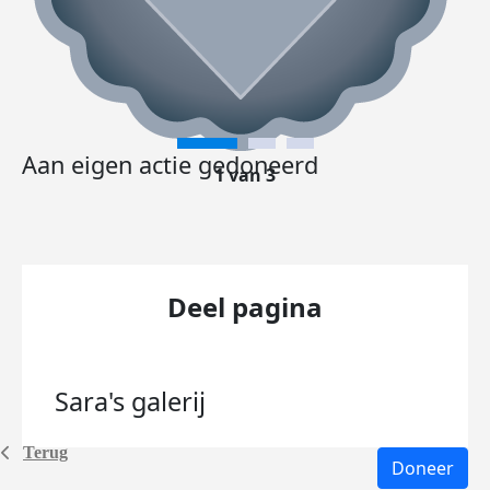
Aan eigen actie gedoneerd
1 van 3
Deel pagina
Sara's
galerij
Terug
Doneer