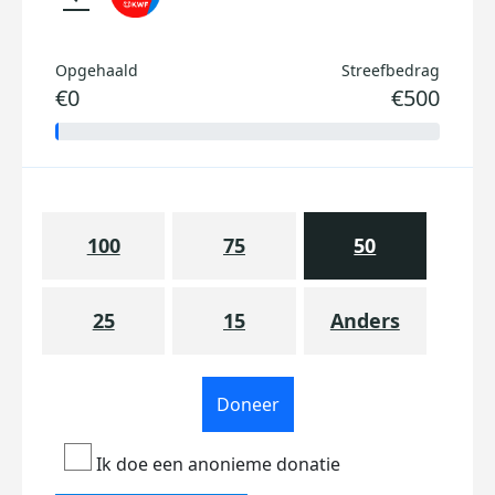
Opgehaald
Streefbedrag
€0
€500
100
75
50
25
15
Anders
Doneer
Ik doe een anonieme donatie