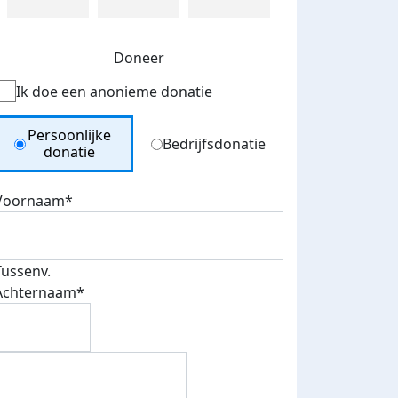
Doneer
Ik doe een anonieme donatie
Donation Type
Persoonlijke
Bedrijfsdonatie
donatie
Voornaam*
Tussenv.
Achternaam*