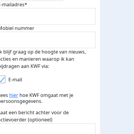
E-mailadres*
Mobiel nummer
 euro opgehaald: t-shirt
E-mails verstuurd
iend
Ik blijf graag op de hoogte van nieuws,
acties en manieren waarop ik kan
bijdragen aan KWF via:
E-mail
Lees
hier
hoe KWF omgaat met je
persoonsgegevens.
Laat een bericht achter voor de
actievoerder (optioneel)