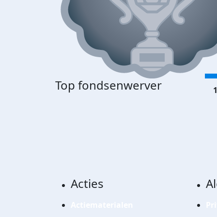
Top fondsenwerver
1
Acties
A
Actiematerialen
Pr