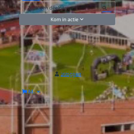
Kom in actie
Inloggen
NL