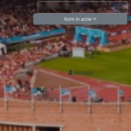
Kom in actie
Inloggen
NL