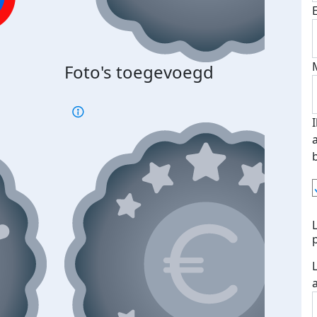
Foto's toegevoegd
€500
verd