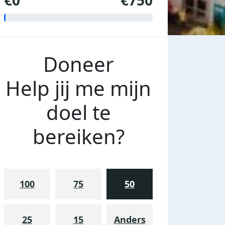
€0
€750
Doneer
Help jij me mijn
doel te
bereiken?
100
75
50
25
15
Anders