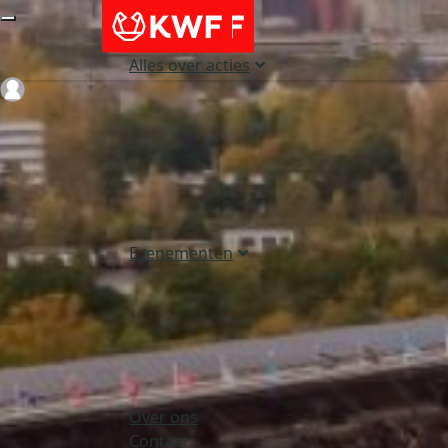
Alles over acties
Login
Evenementen
Over ons
Contact