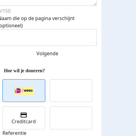
0/150
Naam die op de pagina verschijnt
(optioneel)
Streefbedrag verhoogd
Volgende
Creditcard
Referentie