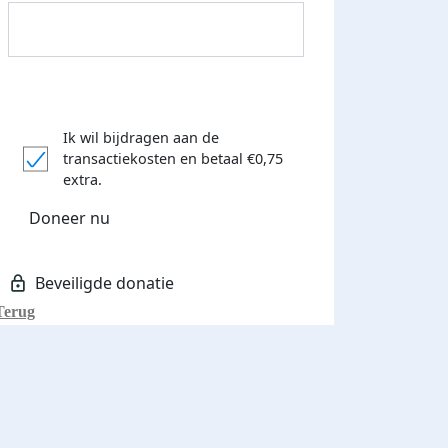
Ik wil bijdragen aan de
transactiekosten
en betaal €0,75
Donateurs bedankt
extra.
Doneer nu
Terug