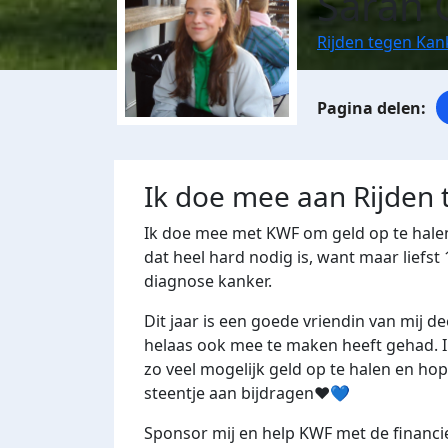
Sarah 
Rijden tegen Ka
Ik doe mee aan Rijden
Ik doe mee met KWF om geld op te hal
dat heel hard nodig is, want maar liefst
diagnose kanker.
Dit jaar is een goede vriendin van mij d
helaas ook mee te maken heeft gehad.
I
zo veel mogelijk geld op te halen en hope
steentje aan bijdragen❤️💙
Sponsor mij en help KWF met de financi