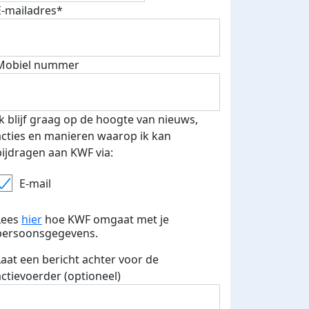
E-mailadres*
Mobiel nummer
Ik blijf graag op de hoogte van nieuws,
fondsenwerver
E-mails verstuurd
acties en manieren waarop ik kan
bijdragen aan KWF via:
E-mail
Lees
hier
hoe KWF omgaat met je
persoonsgegevens.
Laat een bericht achter voor de
actievoerder (optioneel)