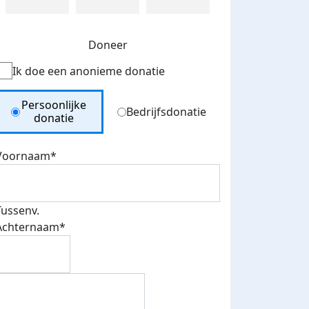
Doneer
Ik doe een anonieme donatie
Donation Type
Persoonlijke
Bedrijfsdonatie
donatie
Voornaam*
Tussenv.
Achternaam*