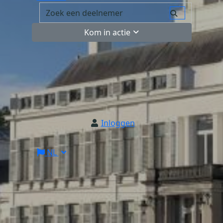
Kom in actie
Inloggen
NL