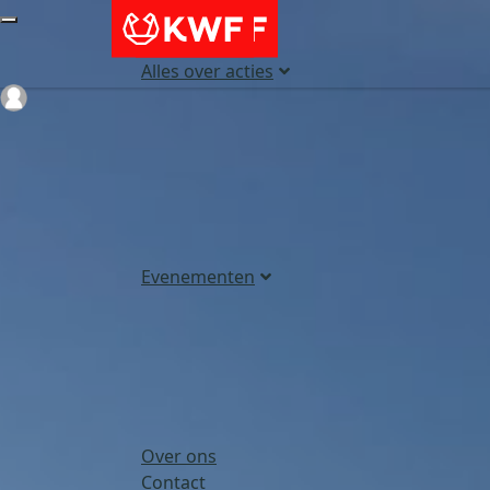
Alles over acties
Login
Evenementen
Over ons
Contact