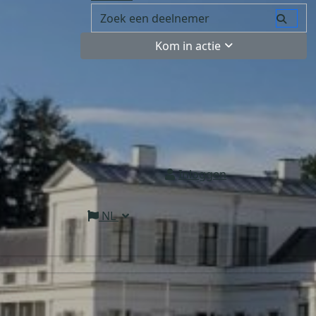
Kom in actie
Inloggen
NL