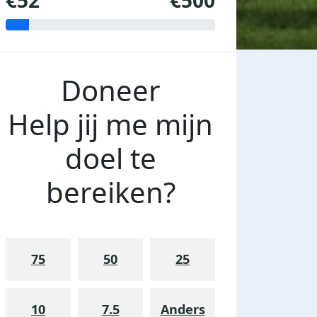
€52
€500
Doneer
Help jij me mijn
doel te
bereiken?
75
50
25
10
7.5
Anders