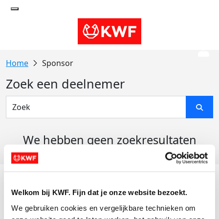
Sponsor
Zoek een deelnemer
We hebben geen zoekresultaten
gevonden
Acties
Welkom bij KWF. Fijn dat je onze website bezoekt.
Actiematerialen
We gebruiken cookies en vergelijkbare technieken om 
Evenementen