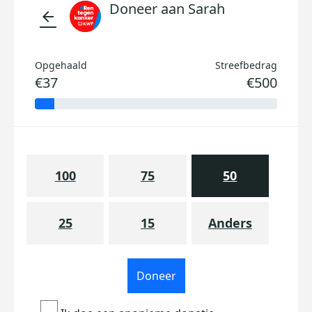
Doneer aan Sarah
arrow_back
Opgehaald
Streefbedrag
€37
€500
100
75
50
25
15
Anders
Doneer