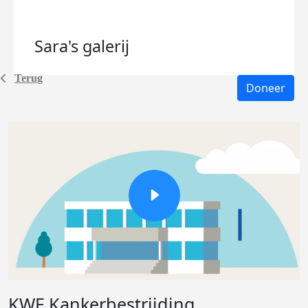
Sara's
galerij
Terug
Doneer
KWF Kankerbestrijding