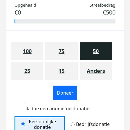
Opgehaald
Streefbedrag
€0
€500
100
75
50
25
15
Anders
Doneer
Ik doe een anonieme donatie
Persoonlijke
Bedrijfsdonatie
donatie