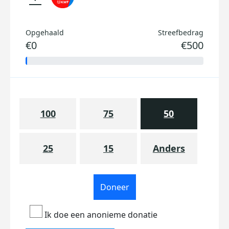
Opgehaald
Streefbedrag
€0
€500
100
75
50
25
15
Anders
Doneer
Ik doe een anonieme donatie