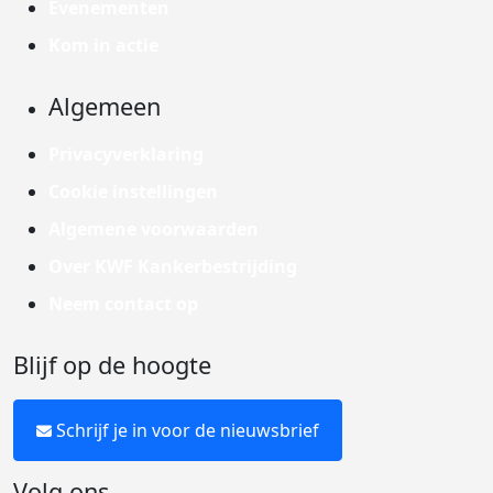
Evenementen
Kom in actie
Algemeen
Privacyverklaring
Cookie instellingen
Algemene voorwaarden
Over KWF Kankerbestrijding
Neem contact op
Blijf op de hoogte
Schrijf je in voor de nieuwsbrief
Volg ons