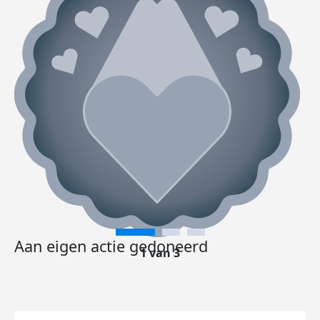
Aan eigen actie gedoneerd
1 van 3