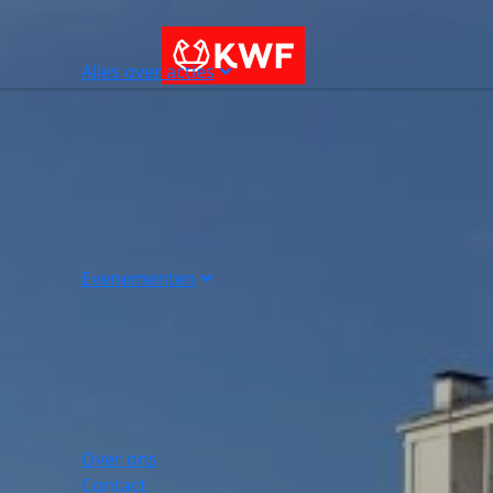
Alles over acties
Evenementen
Over ons
Contact