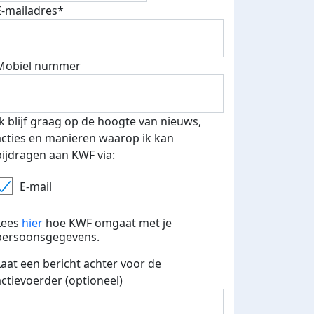
E-mailadres*
fondsenwerver
E-mails verstuurd
Mobiel nummer
Ik blijf graag op de hoogte van nieuws,
acties en manieren waarop ik kan
bijdragen aan KWF via:
E-mail
Lees
hier
hoe KWF omgaat met je
persoonsgegevens.
Laat een bericht achter voor de
actievoerder (optioneel)