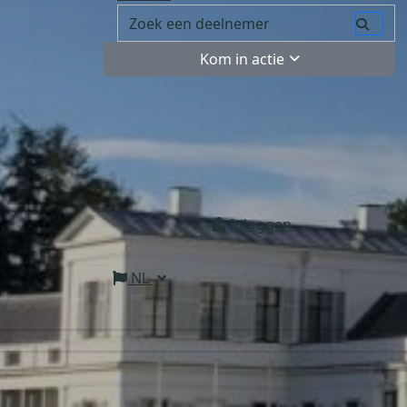
Kom in actie
Inloggen
NL