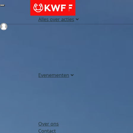
Alles over acties
Login
Evenementen
Over ons
Contact