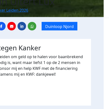
an Uitert Lux
ker Leiden 2026
Duinloop Njord
 tegen Kanker
Leiden om geld op te halen voor baanbrekend
ig is, want maar liefst 1 op de 2 mensen in
onsor mij en help KWF met de financiering
Namens mij en KWF: dankjewel!