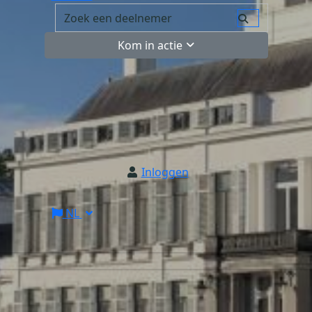
Kom in actie
Inloggen
NL