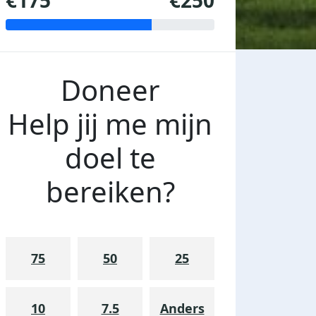
€175
€250
Doneer
Help jij me mijn
doel te
bereiken?
75
50
25
10
7.5
Anders