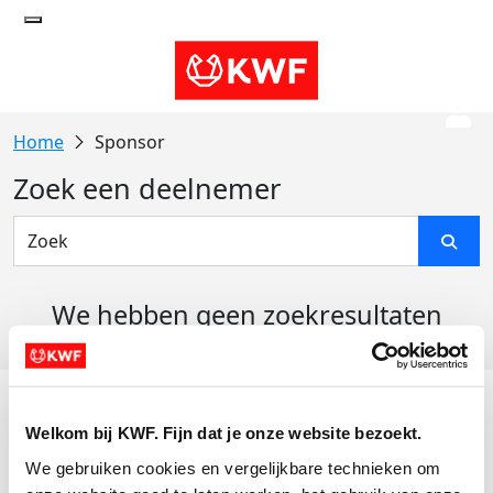
Sponsor
Zoek een deelnemer
We hebben geen zoekresultaten
gevonden
Acties
Welkom bij KWF. Fijn dat je onze website bezoekt.
Actiematerialen
We gebruiken cookies en vergelijkbare technieken om 
Evenementen