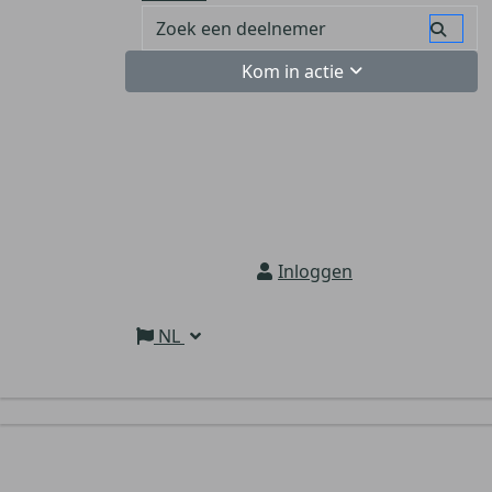
Kom in actie
Inloggen
NL