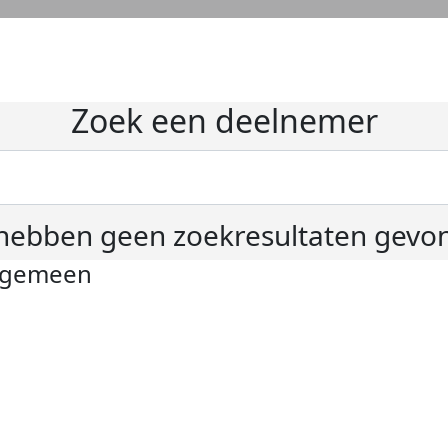
Zoek een deelnemer
hebben geen zoekresultaten gevo
lgemeen
ivacyverklaring
okie instellingen
gemene voorwaarden
er KWF Kankerbestrijding