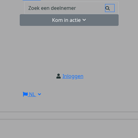
Kom in actie
Inloggen
NL