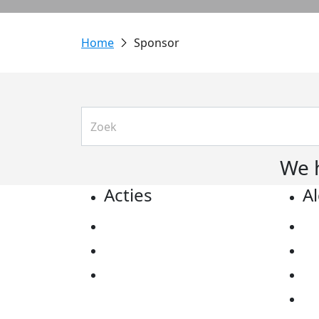
Sponsor
We 
Acties
A
Actiematerialen
Pr
Evenementen
Co
Kom in actie
Al
Ov