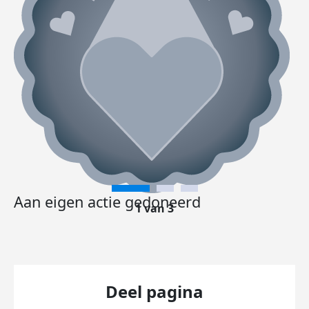
Aan eigen actie gedoneerd
1 van 3
Deel pagina