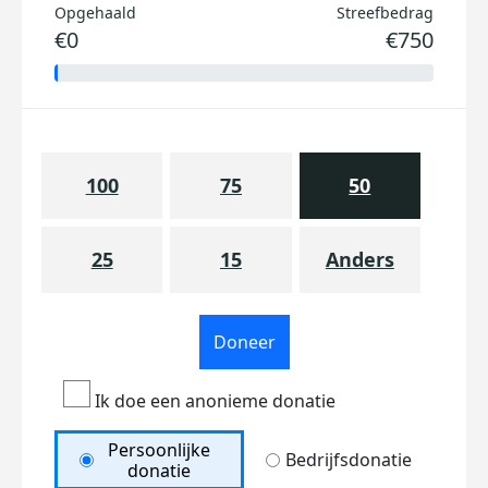
Opgehaald
Streefbedrag
€0
€750
100
75
50
25
15
Anders
Doneer
Ik doe een anonieme donatie
Persoonlijke
Bedrijfsdonatie
donatie