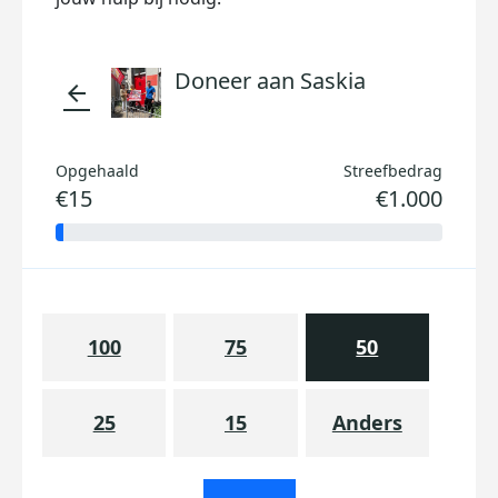
Doneer aan Saskia
arrow_back
Opgehaald
Streefbedrag
€15
€1.000
100
75
50
25
15
Anders