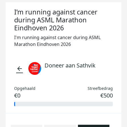
I’m running against cancer
during ASML Marathon
Eindhoven 2026
I'm running against cancer during ASML
Marathon Eindhoven 2026
Doneer aan Sathvik
arrow_back
Opgehaald
Streefbedrag
€0
€500