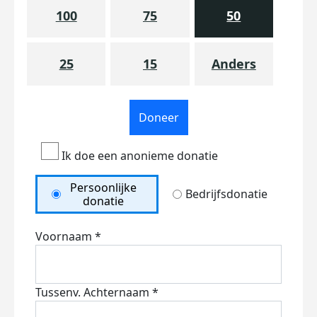
100
75
50
25
15
Anders
Doneer
Ik doe een anonieme donatie
Persoonlijke
Bedrijfsdonatie
donatie
Voornaam *
Tussenv.
Achternaam *