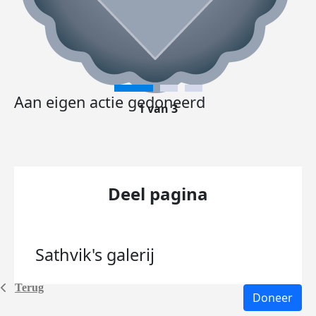
Aan eigen actie gedoneerd
1 van 3
Deel pagina
Sathvik's
galerij
Terug
Doneer