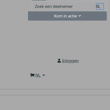
Kom in actie
Inloggen
NL