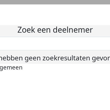
Zoek een deelnemer
hebben geen zoekresultaten gevo
lgemeen
ivacyverklaring
okie instellingen
gemene voorwaarden
er KWF Kankerbestrijding