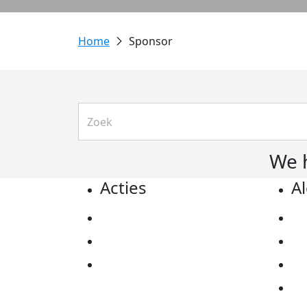
Sponsor
We 
Acties
A
Actiematerialen
Pr
Evenementen
Co
Kom in actie
Al
Ov