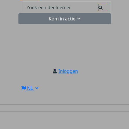
Kom in actie
Inloggen
NL