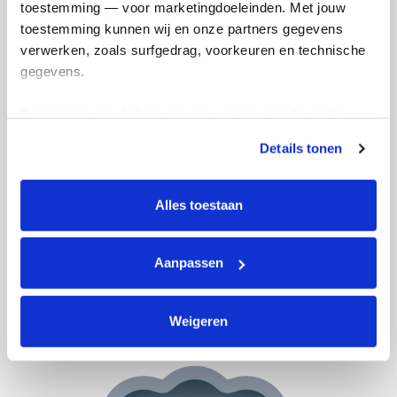
toestemming — voor marketingdoeleinden. Met jouw 
toestemming kunnen wij en onze partners gegevens 
verwerken, zoals surfgedrag, voorkeuren en technische 
gegevens.
Deze gegevens helpen ons om campagnes te meten, 
prestaties te verbeteren en relevante KWF-content te 
Details tonen
tonen. Je kunt je toestemming op elk moment wijzigen of 
intrekken via Cookie instellingen onderaan de pagina. De 
lijst met cookies is te vinden in het tabblad “details”.
Alles toestaan
Aanpassen
Actiepagina gemaakt
Weigeren