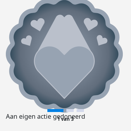
Aan eigen actie gedoneerd
1 van 3