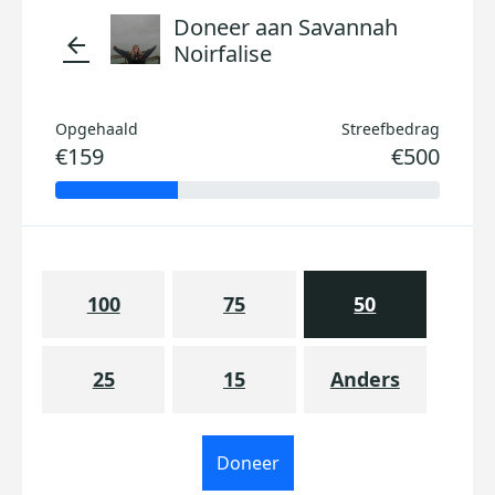
Doneer aan Savannah
arrow_back
Noirfalise
Opgehaald
Streefbedrag
€159
€500
100
75
50
25
15
Anders
Doneer