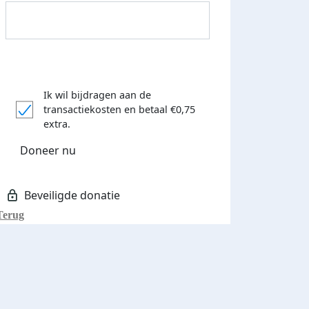
Ik wil bijdragen aan de
Donateurs bedankt
transactiekosten
en betaal €0,75
extra.
Doneer nu
Terug