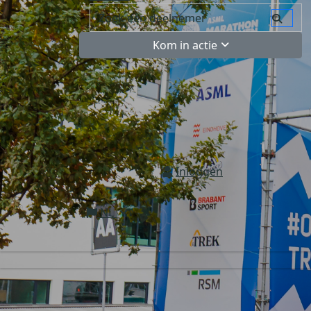
Kom in actie
Inloggen
NL