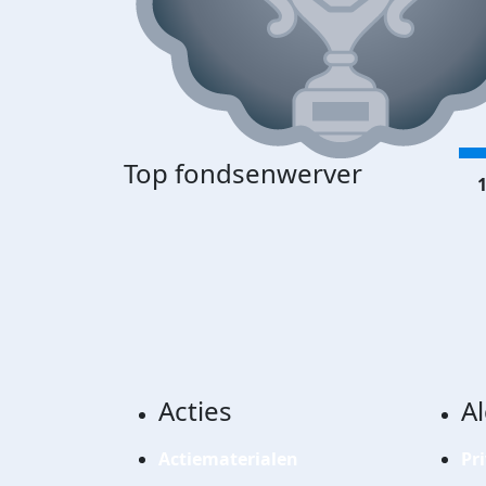
Top fondsenwerver
1
Acties
A
Actiematerialen
Pr