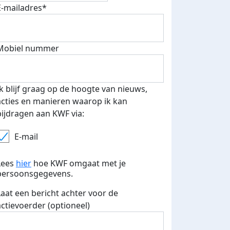
E-mailadres*
500 euro aan donaties ontvang
E-mails verstuurd
 speciale KWF t-shirt!
Mobiel nummer
Ik blijf graag op de hoogte van nieuws,
acties en manieren waarop ik kan
bijdragen aan KWF via:
E-mail
Lees
hier
hoe KWF omgaat met je
persoonsgegevens.
Laat een bericht achter voor de
actievoerder (optioneel)