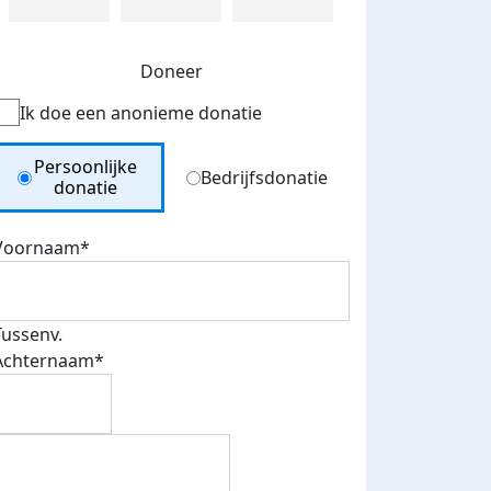
Doneer
Ik doe een anonieme donatie
Donation Type
Persoonlijke
Bedrijfsdonatie
donatie
Voornaam*
Tussenv.
Achternaam*