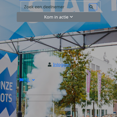
Kom in actie
Inloggen
NL