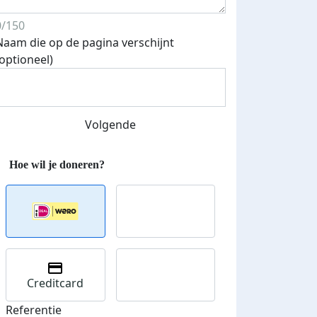
0/150
Naam die op de pagina verschijnt
(optioneel)
Streefbedrag verhoogd
Volgende
Creditcard
Referentie