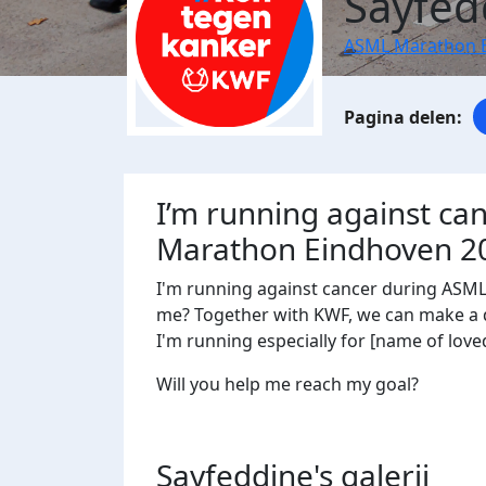
Sayfed
ASML Marathon 
I’m running against ca
Marathon Eindhoven 2
I'm running against cancer during ASM
me? Together with KWF, we can make a di
I'm running especially for [name of loved
Will you help me reach my goal?
Sayfeddine's
galerij