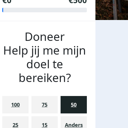
€0
€500
Doneer
Help jij me mijn
doel te
bereiken?
100
75
50
25
15
Anders