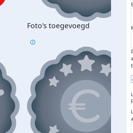
Bij 
Foto's toegevoegd
je je