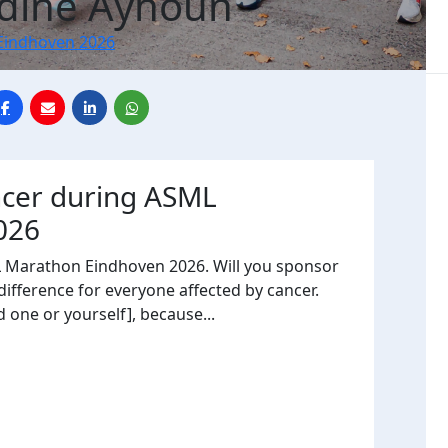
dine Ayhoun
Eindhoven 2026
ncer during ASML
026
L Marathon Eindhoven 2026. Will you sponsor
fference for everyone affected by cancer.
 one or yourself], because...