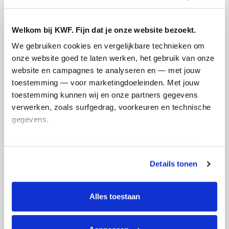
Welkom bij KWF. Fijn dat je onze website bezoekt.
We gebruiken cookies en vergelijkbare technieken om 
onze website goed te laten werken, het gebruik van onze 
website en campagnes te analyseren en — met jouw 
Foto's toegevoegd
toestemming — voor marketingdoeleinden. Met jouw 
toestemming kunnen wij en onze partners gegevens 
verwerken, zoals surfgedrag, voorkeuren en technische 
gegevens.
Deze gegevens helpen ons om campagnes te meten, 
prestaties te verbeteren en relevante KWF-content te 
Details tonen
tonen. Je kunt je toestemming op elk moment wijzigen of 
intrekken via Cookie instellingen onderaan de pagina. De 
E-mails verstuurd
lijst met cookies is te vinden in het tabblad “details”.
Alles toestaan