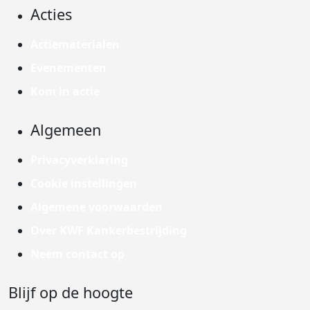
Acties
Actiematerialen
Evenementen
Kom in actie
Algemeen
Privacyverklaring
Cookie instellingen
Algemene voorwaarden
Over KWF Kankerbestrijding
Neem contact op
Blijf op de hoogte