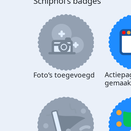
Schiphol's badges
Actiepa
Foto’s toegevoegd
gemaak