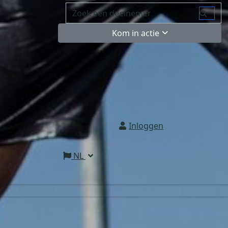
Kom in actie
Inloggen
NL