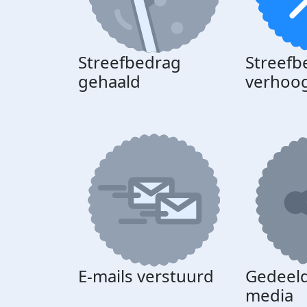
Streefbedrag
Streefb
gehaald
verhoo
E-mails verstuurd
Gedeeld
media