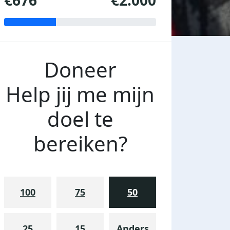
€676
€2.000
Doneer
Help jij me mijn
doel te
bereiken?
100
75
50
25
15
Anders