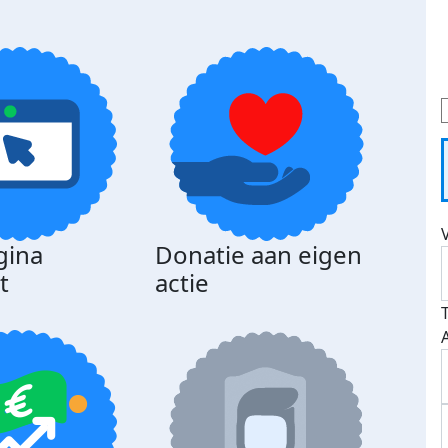
gina
Donatie aan eigen
t
actie