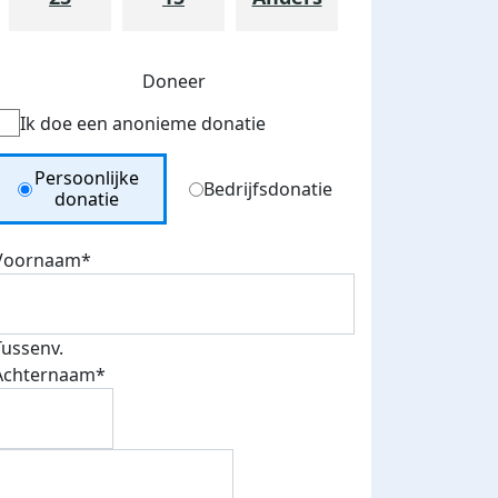
Doneer
Ik doe een anonieme donatie
Donation Type
Persoonlijke
Bedrijfsdonatie
donatie
Voornaam*
Tussenv.
Achternaam*