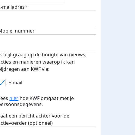
E-mailadres*
Mobiel nummer
Ik blijf graag op de hoogte van nieuws,
acties en manieren waarop ik kan
bijdragen aan KWF via:
E-mail
Lees
hier
hoe KWF omgaat met je
persoonsgegevens.
Laat een bericht achter voor de
actievoerder (optioneel)