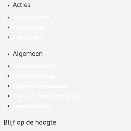
Acties
Actiematerialen
Evenementen
Kom in actie
Algemeen
Privacyverklaring
Cookie instellingen
Algemene voorwaarden
Over KWF Kankerbestrijding
Neem contact op
Blijf op de hoogte