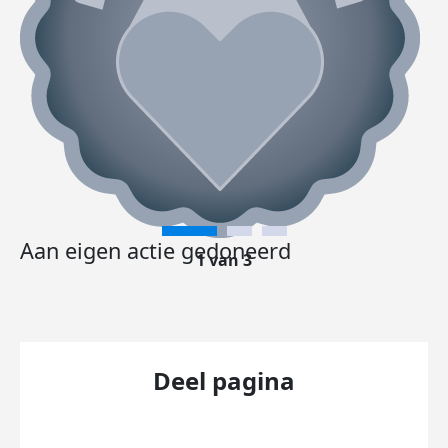
Aan eigen actie gedoneerd
1 van 3
Deel pagina