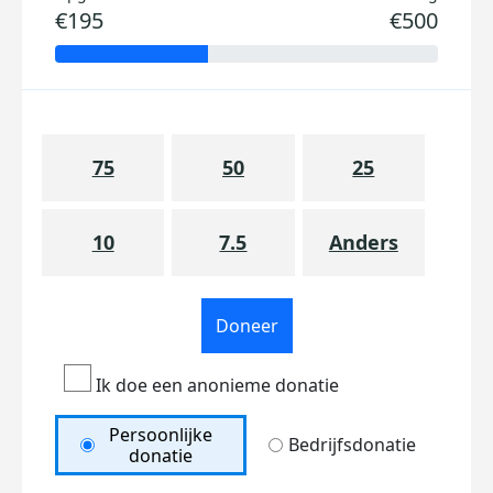
€195
€500
75
50
25
10
7.5
Anders
Doneer
Ik doe een anonieme donatie
Persoonlijke
Bedrijfsdonatie
donatie