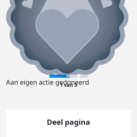
Aan eigen actie gedoneerd
1 van 3
Deel pagina