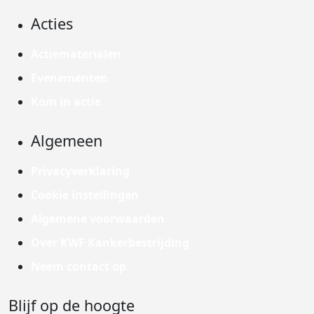
Acties
Actiematerialen
Evenementen
Kom in actie
Algemeen
Privacyverklaring
Cookie instellingen
Algemene voorwaarden
Over KWF Kankerbestrijding
Neem contact op
Blijf op de hoogte