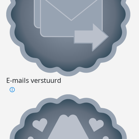
E-mails verstuurd