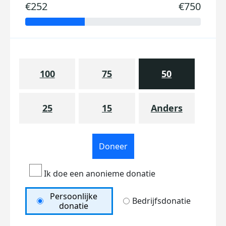
€252
€750
100
75
50
25
15
Anders
Doneer
Ik doe een anonieme donatie
Persoonlijke
Bedrijfsdonatie
donatie