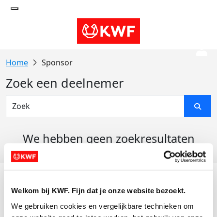
Sponsor
Zoek een deelnemer
We hebben geen zoekresultaten
gevonden
Acties
Welkom bij KWF. Fijn dat je onze website bezoekt.
Actiematerialen
We gebruiken cookies en vergelijkbare technieken om 
Evenementen