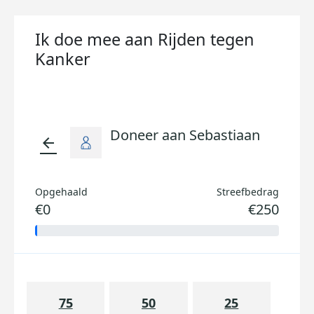
Ik doe mee aan Rijden tegen
Kanker
Doneer aan Sebastiaan
arrow_back
Opgehaald
Streefbedrag
€0
€250
75
50
25