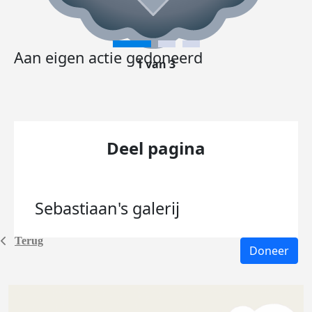
Aan eigen actie gedoneerd
1 van 3
Deel pagina
Sebastiaan's
galerij
Terug
Doneer