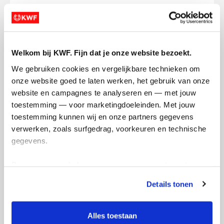
Sebastiaan's badges
Welkom bij KWF. Fijn dat je onze website bezoekt.
We gebruiken cookies en vergelijkbare technieken om 
onze website goed te laten werken, het gebruik van onze 
website en campagnes te analyseren en — met jouw 
toestemming — voor marketingdoeleinden. Met jouw 
toestemming kunnen wij en onze partners gegevens 
verwerken, zoals surfgedrag, voorkeuren en technische 
gegevens.
Deze gegevens helpen ons om campagnes te meten, 
prestaties te verbeteren en relevante KWF-content te 
Details tonen
tonen. Je kunt je toestemming op elk moment wijzigen of 
intrekken via Cookie instellingen onderaan de pagina. De 
lijst met cookies is te vinden in het tabblad “details”.
Alles toestaan