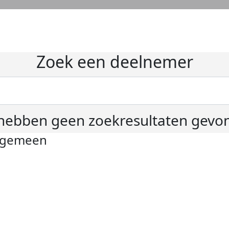
Zoek een deelnemer
hebben geen zoekresultaten gevo
lgemeen
ivacyverklaring
okie instellingen
gemene voorwaarden
er KWF Kankerbestrijding