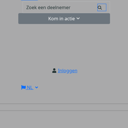
Kom in actie
Inloggen
NL