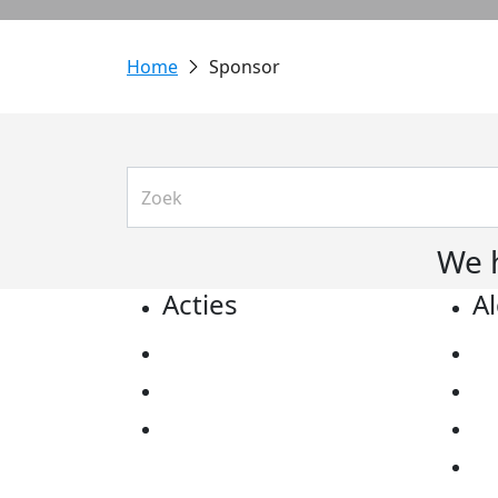
Sponsor
We 
Acties
A
Actiematerialen
Pr
Evenementen
Co
Kom in actie
Al
Ov