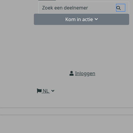
Kom in actie
Inloggen
NL