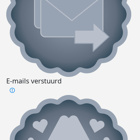
E-mails verstuurd