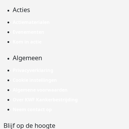
Acties
Actiematerialen
Evenementen
Kom in actie
Algemeen
Privacyverklaring
Cookie instellingen
Algemene voorwaarden
Over KWF Kankerbestrijding
Neem contact op
Blijf op de hoogte