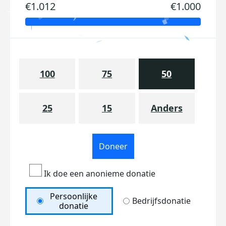
€1.012
€1.000
100
75
50
25
15
Anders
Doneer
Ik doe een anonieme donatie
Persoonlijke
Bedrijfsdonatie
donatie