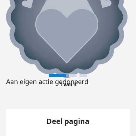
Aan eigen actie gedoneerd
1 van 3
Deel pagina