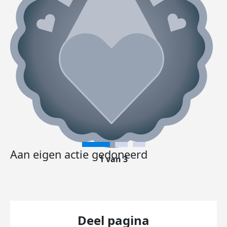
Aan eigen actie gedoneerd
1 van 3
Deel pagina