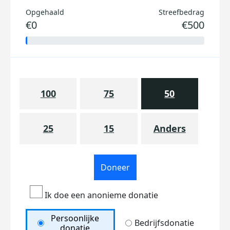
Opgehaald
Streefbedrag
€0
€500
100
75
50
25
15
Anders
Doneer
Ik doe een anonieme donatie
Persoonlijke
Bedrijfsdonatie
donatie