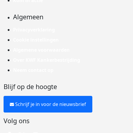
Kom in actie
Algemeen
Privacyverklaring
Cookie instellingen
Algemene voorwaarden
Over KWF Kankerbestrijding
Neem contact op
Blijf op de hoogte
Schrijf je in voor de nieuwsbrief
Volg ons