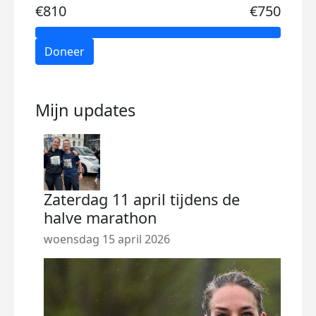
€810
€750
Doneer
Mijn updates
Zaterdag 11 april tijdens de
Bak
halve marathon
zond
woensdag 15 april 2026
Eers
fudg
binn
Een 