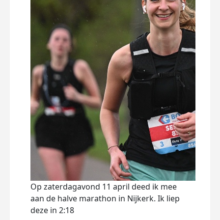
dona
in ru
beni
selm
Dee
Op zaterdagavond 11 april deed ik mee
aan de halve marathon in Nijkerk. Ik liep
deze in 2:18