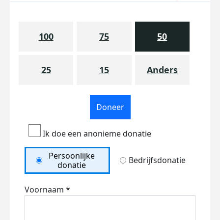
100
75
50
25
15
Anders
Doneer
Ik doe een anonieme donatie
Persoonlijke
Bedrijfsdonatie
donatie
Voornaam *