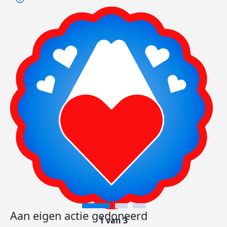
Aan eigen actie gedoneerd
1 van 3