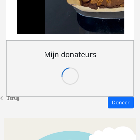
Mijn donateurs
Terug
Doneer