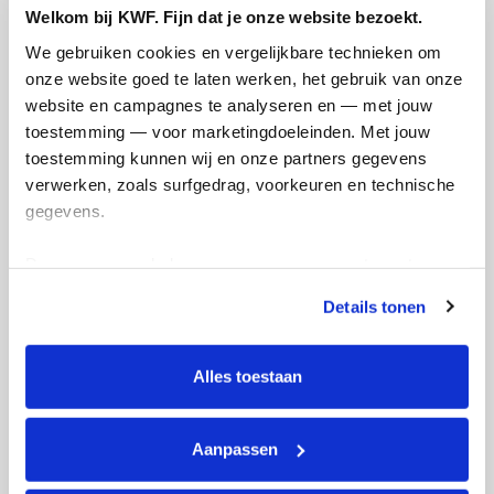
Welkom bij KWF. Fijn dat je onze website bezoekt.
We gebruiken cookies en vergelijkbare technieken om 
Deel op
onze website goed te laten werken, het gebruik van onze 
website en campagnes te analyseren en — met jouw 
Sem's badges
toestemming — voor marketingdoeleinden. Met jouw 
toestemming kunnen wij en onze partners gegevens 
verwerken, zoals surfgedrag, voorkeuren en technische 
gegevens.
Deze gegevens helpen ons om campagnes te meten, 
prestaties te verbeteren en relevante KWF-content te 
Details tonen
tonen. Je kunt je toestemming op elk moment wijzigen of 
intrekken via Cookie instellingen onderaan de pagina. De 
lijst met cookies is te vinden in het tabblad “details”.
Alles toestaan
Aanpassen