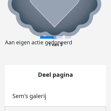
Aan eigen actie gedoneerd
1 van 3
Deel pagina
Sem's
galerij