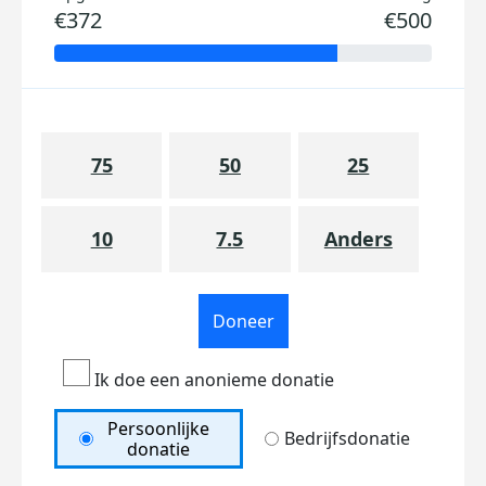
€372
€500
75
50
25
10
7.5
Anders
Doneer
Ik doe een anonieme donatie
Persoonlijke
Bedrijfsdonatie
donatie